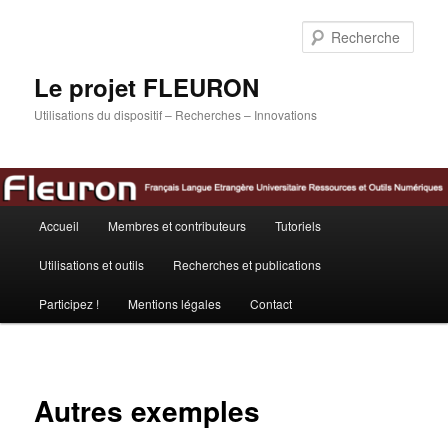
Aller
au
Rech
contenu
principal
Le projet FLEURON
Utilisations du dispositif – Recherches – Innovations
Menu
Accueil
Membres et contributeurs
Tutoriels
principal
Utilisations et outils
Recherches et publications
Participez !
Mentions légales
Contact
Autres exemples