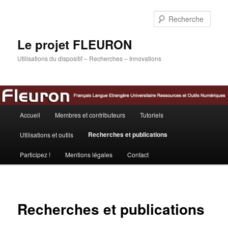
Aller
au
Rech
contenu
principal
Le projet FLEURON
Utilisations du dispositif – Recherches – Innovations
Menu
Accueil
Membres et contributeurs
Tutoriels
principal
Recherches et publications
Utilisations et outils
Participez !
Mentions légales
Contact
Recherches et publications