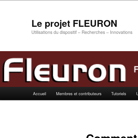
Aller
au
contenu
Le projet FLEURON
principal
Utilisations du dispositif – Recherches – Innovations
Menu
Accueil
Membres et contributeurs
Tutoriels
U
principal
Comment t