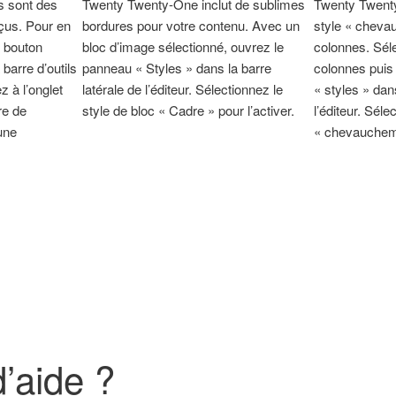
s sont des
Twenty Twenty-One inclut de sublimes
Twenty Twenty
çus. Pour en
bordures pour votre contenu. Avec un
style « cheva
e bouton
bloc d’image sélectionné, ouvrez le
colonnes. Sél
 barre d’outils
panneau « Styles » dans la barre
colonnes puis
z à l’onglet
latérale de l’éditeur. Sélectionnez le
« styles » dans
re de
style de bloc « Cadre » pour l’activer.
l’éditeur. Séle
une
« chevaucheme
’aide ?