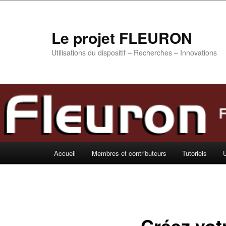
Aller
au
contenu
Le projet FLEURON
principal
Utilisations du dispositif – Recherches – Innovations
Menu
Accueil
Membres et contributeurs
Tutoriels
U
principal
Créez vot