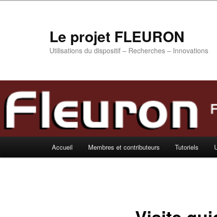
Aller
au
contenu
Le projet FLEURON
principal
Utilisations du dispositif – Recherches – Innovations
Menu
Accueil
Membres et contributeurs
Tutoriels
U
principal
Visite gu