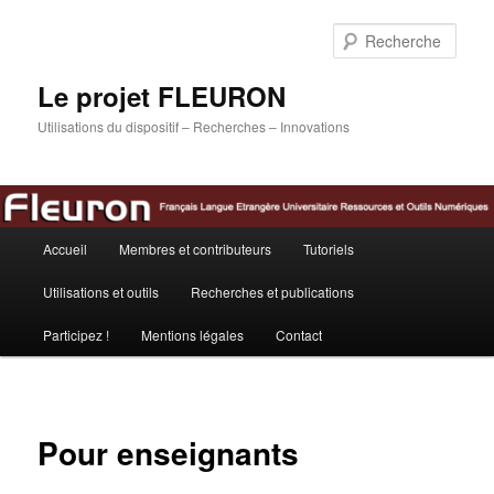
Aller
au
Rech
contenu
principal
Le projet FLEURON
Utilisations du dispositif – Recherches – Innovations
Menu
Accueil
Membres et contributeurs
Tutoriels
principal
Utilisations et outils
Recherches et publications
Participez !
Mentions légales
Contact
Pour enseignants